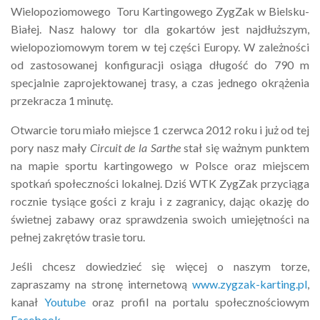
Wielopoziomowego Toru Kartingowego ZygZak w Bielsku-
Białej. Nasz halowy tor dla gokartów jest najdłuższym,
wielopoziomowym torem w tej części Europy. W zależności
od zastosowanej konfiguracji osiąga długość do 790 m
specjalnie zaprojektowanej trasy, a czas jednego okrążenia
przekracza 1 minutę.
Otwarcie toru miało miejsce 1 czerwca 2012 roku i już od tej
pory nasz mały
Circuit de la Sarthe
stał się ważnym punktem
na mapie sportu kartingowego w Polsce oraz miejscem
spotkań społeczności lokalnej. Dziś WTK ZygZak przyciąga
rocznie tysiące gości z kraju i z zagranicy, dając okazję do
świetnej zabawy oraz sprawdzenia swoich umiejętności na
pełnej zakrętów trasie toru.
Jeśli chcesz dowiedzieć się więcej o naszym torze,
zapraszamy na stronę internetową
www.zygzak-karting.pl
,
kanał
Youtube
oraz profil na portalu społecznościowym
Facebook