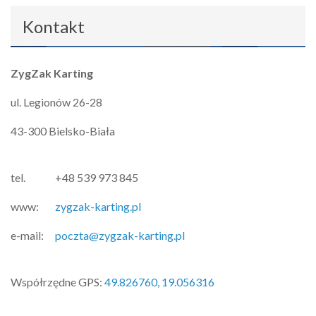
Kontakt
ZygZak Karting
ul. Legionów 26-28
43-300 Bielsko-Biała
tel.
+48 539 973 845
www:
zygzak-karting.pl
e-mail:
poczta@zygzak-karting.pl
Współrzędne GPS:
49.826760, 19.056316