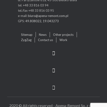
ul. Partyzantów 61a, 43-300 Bielsko-Biała
tel. +48 33 816 03 94
tel./fax +48 33 816 03 95
e-mail:
biuro@apena-remont.com.pl
GPS:
49.808022, 19.043273
Sitemap
News
Other projects
ZygZag
Contact us
Work
2020 © All rights reserved - Apena-Remont Sp. z o. o. -