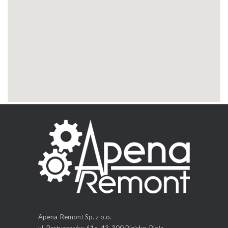
Apena-Remont Sp. z o.o.