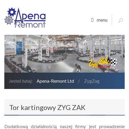
menu
Jesteś tutaj:
Apena-Remont Ltd
/
ZygZag
Tor kartingowy ZYG ZAK
Dodatkową działalnością naszej firmy jest prowadzenie