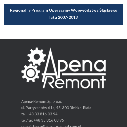
Regionalny Program Operacyjny Województwa Śląskiego
lata 2007-2013
Apena-Remont Sp. z o.o.
ul. Partyzantów 61a, 43-300 Bielsko-Biała
tel. +48 33 816 03 94
tel./fax +48 33 816 03 95
e-mail:
biuro@apena-remont.com.pl