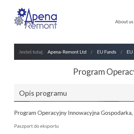
About us
Jesteś tutaj:
Apena-Remont Ltd
/
EU Funds
/
EU 
Program Operacy
Opis programu
Program Operacyjny Innowacyjna Gospodarka,
Paszport do eksportu