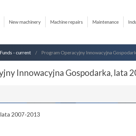
New machinery
Machine repairs
Maintenance
Ind
Funds - current
/
Program Operacyjny Innowacyjna Gospodarka,
jny Innowacyjna Gospodarka, lata 20
 lata 2007-2013