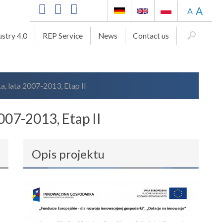
A
A
ustry 4.0
REP Service
News
Contact us
 lata 2007-2013, Etap II
07-2013, Etap II
Opis projektu